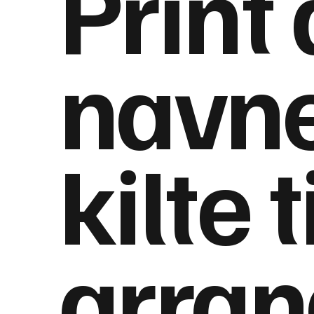
Print 
navn
kilte t
arran