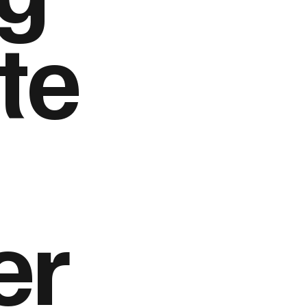
te
er