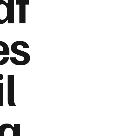
af
es
il
g