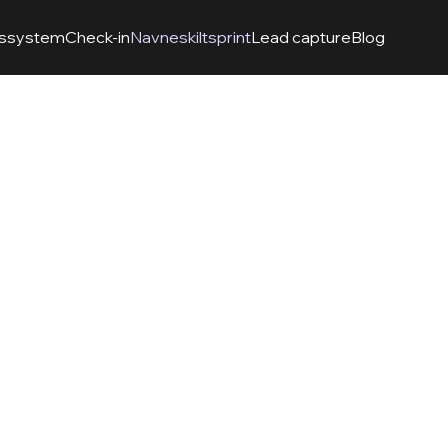
gssystem
Check-in
Navneskiltsprint
Lead capture
Blog