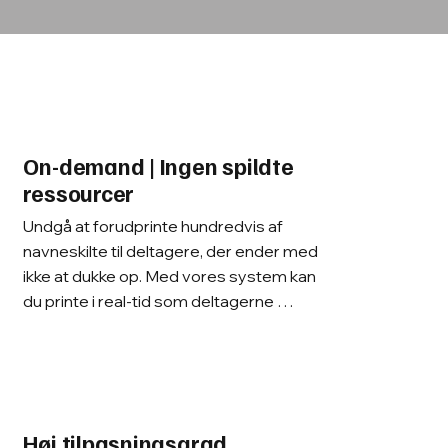
On-demand | Ingen spildte
ressourcer
Undgå at forudprinte hundredvis af 
navneskilte til deltagere, der ender med 
ikke at dukke op. Med vores system kan 
du printe i real-tid som deltagerne 
dukker op.
Høj tilpasningsgrad