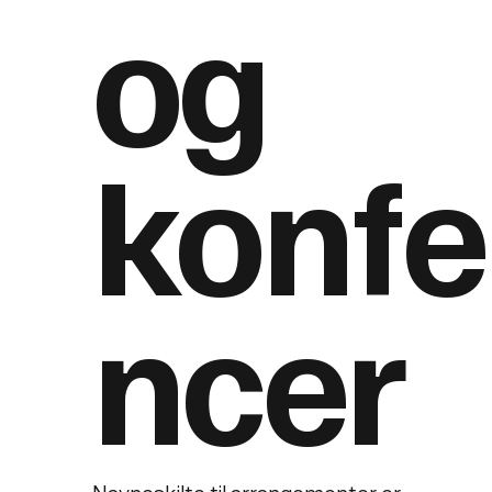
og
konfe
ncer