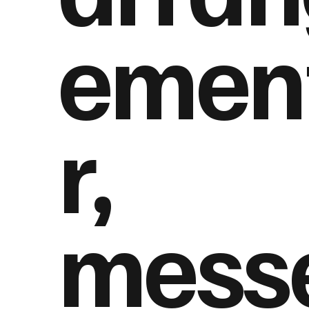
emen
r,
mess