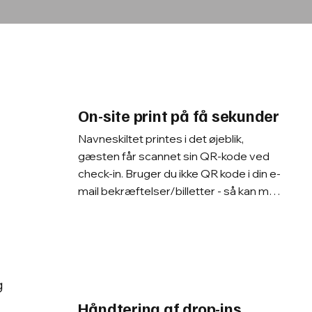
On-site print på få sekunder
Navneskiltet printes i det øjeblik, 
gæsten får scannet sin QR-kode ved 
check-in. Bruger du ikke QR kode i din e-
mail bekræftelser/billetter - så kan man 
også søge på deltageren via navn, 
telefonnummer, e-mail eller andet som 
de taster ind i jeres tilmeldingssystem.
g
Håndtering af drop-ins