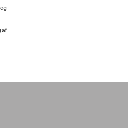
 og
-
 af